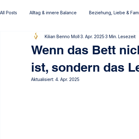
All Posts
Alltag & innere Balance
Beziehung, Liebe & Fami
Kilian Benno Moll
3. Apr. 2025
3 Min. Lesezeit
Frauen
Männer
Von Gefühlen getragen
Heim
Wenn das Bett nic
ist, sondern das L
Aktualisiert:
4. Apr. 2025