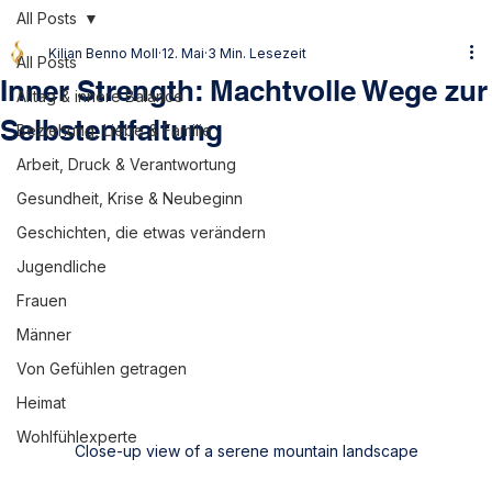
All Posts
Kilian Benno Moll
12. Mai
3 Min. Lesezeit
All Posts
Inner Strength: Machtvolle Wege zur
Alltag & innere Balance
Selbstentfaltung
Beziehung, Liebe & Familie
Arbeit, Druck & Verantwortung
Gesundheit, Krise & Neubeginn
Geschichten, die etwas verändern
Jugendliche
Frauen
Männer
Von Gefühlen getragen
Heimat
Wohlfühlexperte
Close-up view of a serene mountain landscape