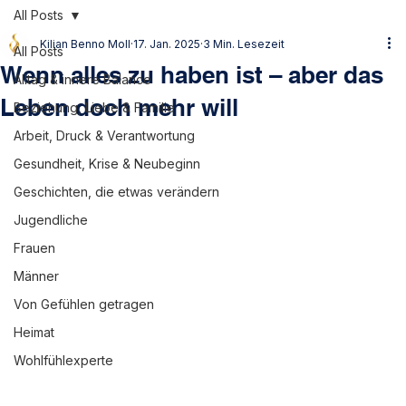
All Posts
Kilian Benno Moll
17. Jan. 2025
3 Min. Lesezeit
All Posts
Wenn alles zu haben ist – aber das
Alltag & innere Balance
Leben doch mehr will
Beziehung, Liebe & Familie
Arbeit, Druck & Verantwortung
Gesundheit, Krise & Neubeginn
Geschichten, die etwas verändern
Jugendliche
Frauen
Männer
Von Gefühlen getragen
Heimat
Wohlfühlexperte