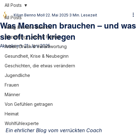
All Posts
Kilian Benno Moll
22. Mai 2025
3 Min. Lesezeit
All Posts
Was Menschen brauchen – und was
Alltag & innere Balance
sie oft nicht kriegen
Beziehung, Liebe & Familie
Aktualisiert:
21. Juni 2025
Arbeit, Druck & Verantwortung
Gesundheit, Krise & Neubeginn
Geschichten, die etwas verändern
Jugendliche
Frauen
Männer
Von Gefühlen getragen
Heimat
Wohlfühlexperte
Ein ehrlicher Blog vom verrückten Coach