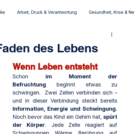
lie
Arbeit, Druck & Verantwortung
Gesundheit, Krise & N
at
Wohlfühlexperte
 Faden des Lebens
Wenn Leben entsteht
Schon 
im Moment der 
Befruchtung
 beginnt etwas zu 
schwingen.  Zwei Zellen verbinden sich – 
und in dieser Verbindung steckt bereits 
Information, Energie und Schwingung
. 
Noch bevor das Kind ein Gehirn hat, 
spürt 
der Körper
. Jede Zelle reagiert auf 
Schwingungen, Wärme, Berührung, auf 