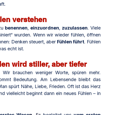
ft.
len verstehen
zu 
benennen
, 
einzuordnen
, 
zuzulassen
. Viele 
ainiert“ wurden. Wenn wir wieder fühlen, öffnen 
nnen: Denken steuert, aber 
Fühlen führt
. Fühlen 
as echt ist.
n wird stiller, aber tiefer
. Wir brauchen weniger Worte, spüren mehr. 
ekommt Bedeutung. Am Lebensende bleibt das 
n spürt Nähe, Liebe, Frieden. Oft ist das Herz 
 vielleicht beginnt dann ein neues Fühlen – in 
nerstes Wese
n
. Es
begleitet uns 
vom ersten 