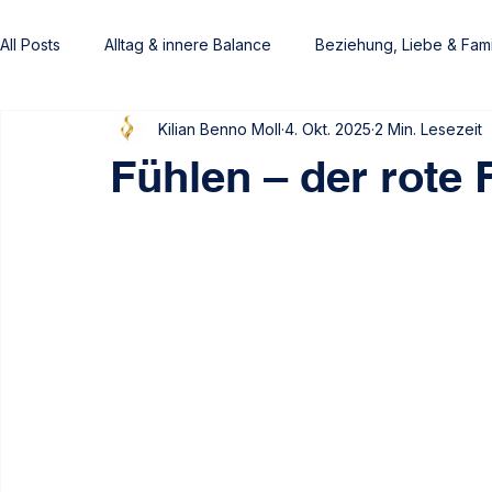
All Posts
Alltag & innere Balance
Beziehung, Liebe & Fami
Kilian Benno Moll
4. Okt. 2025
2 Min. Lesezeit
Frauen
Männer
Von Gefühlen getragen
Heim
Fühlen – der rote