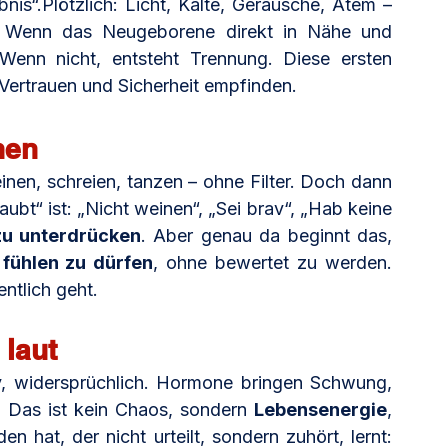
nis“.Plötzlich: Licht, Kälte, Geräusche, Atem – 
 Wenn das Neugeborene direkt in Nähe und 
enn nicht, entsteht Trennung. Diese ersten 
 Vertrauen und Sicherheit empfinden.
nen
einen, schreien, tanzen – ohne Filter. Doch dann 
ubt“ ist: „Nicht weinen“, „Sei brav“, „Hab keine 
zu unterdrücken
. Aber genau da beginnt das, 
 
fühlen zu dürfen
, ohne bewertet zu werden. 
entlich geht.
 laut
iv, widersprüchlich. Hormone bringen Schwung, 
. Das ist kein Chaos, sondern 
Lebensenergie
, 
n hat, der nicht urteilt, sondern zuhört, lernt: 