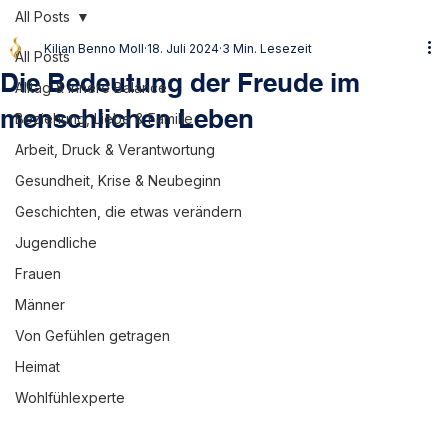
All Posts
Kilian Benno Moll
18. Juli 2024
3 Min. Lesezeit
All Posts
Die Bedeutung der Freude im
Alltag & innere Balance
menschlichen Leben
Beziehung, Liebe & Familie
Arbeit, Druck & Verantwortung
Gesundheit, Krise & Neubeginn
Geschichten, die etwas verändern
Jugendliche
Frauen
Männer
Von Gefühlen getragen
Heimat
Wohlfühlexperte