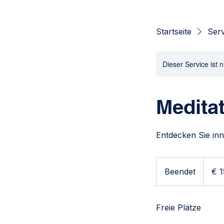
Startseite
Serv
Dieser Service ist 
Medita
Entdecken Sie in
150
Euro
Beendet
B
€ 
e
e
Freie Plätze
n
d