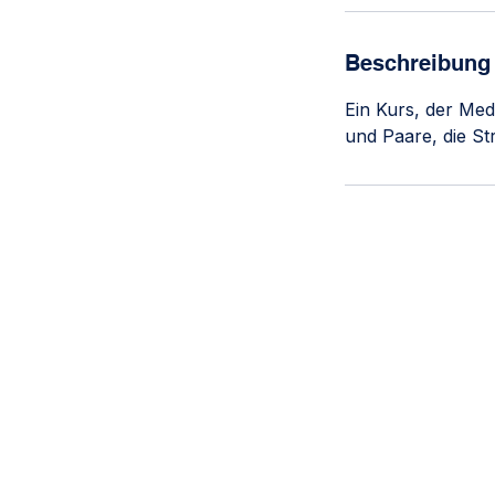
e
t
Beschreibung
Ein Kurs, der Med
und Paare, die St