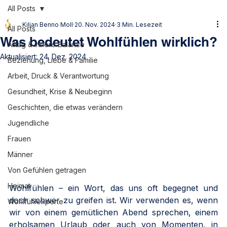
All Posts
Kilian Benno Moll
20. Nov. 2024
3 Min. Lesezeit
All Posts
Was bedeutet Wohlfühlen wirklich?
Alltag & innere Balance
Aktualisiert:
24. Dez. 2024
Beziehung, Liebe & Familie
Arbeit, Druck & Verantwortung
Gesundheit, Krise & Neubeginn
Geschichten, die etwas verändern
Jugendliche
Frauen
Männer
Von Gefühlen getragen
Heimat
Wohlfühlen – ein Wort, das uns oft begegnet und 
doch schwer zu greifen ist. Wir verwenden es, wenn 
Wohlfühlexperte
wir von einem gemütlichen Abend sprechen, einem 
erholsamen Urlaub oder auch von Momenten, in 