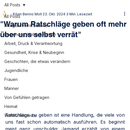
All Posts
Kilian Benno Moll
23. Okt. 2024
3 Min. Lesezeit
All Posts
"Warum Ratschläge geben oft mehr
Alltag & innere Balance
über uns selbst verrät"
Beziehung, Liebe & Familie
Arbeit, Druck & Verantwortung
Gesundheit, Krise & Neubeginn
Geschichten, die etwas verändern
Jugendliche
Frauen
Männer
Von Gefühlen getragen
Heimat
Ratschläge zu geben ist eine Handlung, die viele von 
Wohlfühlexperte
uns fast schon automatisch ausführen. Es beginnt 
meist ganz unschuldig: Jemand erzählt von einem 