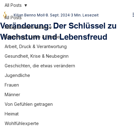
All Posts
Kilian Benno Moll
8. Sept. 2024
3 Min. Lesezeit
All Posts
Veränderung: Der Schlüssel zu
Alltag & innere Balance
Wachstum und Lebensfreud
Beziehung, Liebe & Familie
Arbeit, Druck & Verantwortung
Gesundheit, Krise & Neubeginn
Geschichten, die etwas verändern
Jugendliche
Frauen
Männer
Von Gefühlen getragen
Heimat
Wohlfühlexperte