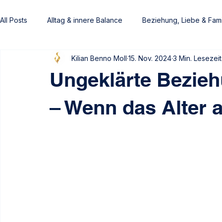
All Posts
Alltag & innere Balance
Beziehung, Liebe & Fami
Kilian Benno Moll
15. Nov. 2024
3 Min. Lesezeit
Frauen
Männer
Von Gefühlen getragen
Heim
Ungeklärte Bezieh
– Wenn das Alter 