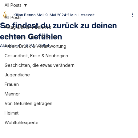
All Posts
Kilian Benno Moll
9. Mai 2024
2 Min. Lesezeit
All Posts
So findest du zurück zu deinen
Alltag & innere Balance
echten Gefühlen
Beziehung, Liebe & Familie
Aktualisiert:
16. Mai 2024
Arbeit, Druck & Verantwortung
Gesundheit, Krise & Neubeginn
Geschichten, die etwas verändern
Jugendliche
Frauen
Männer
Von Gefühlen getragen
Heimat
Wohlfühlexperte