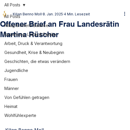
All Posts
Kilian Benno Moll
8. Jan. 2025
4 Min. Lesezeit
All Posts
Offener Brief an Frau Landesrätin
Alltag & innere Balance
Martina Rüscher
Beziehung, Liebe & Familie
Arbeit, Druck & Verantwortung
Gesundheit, Krise & Neubeginn
Geschichten, die etwas verändern
Jugendliche
Frauen
Männer
Von Gefühlen getragen
Heimat
Wohlfühlexperte