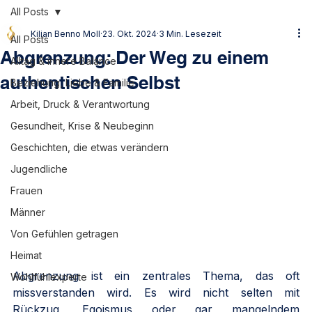
All Posts
Kilian Benno Moll
23. Okt. 2024
3 Min. Lesezeit
All Posts
Abgrenzung: Der Weg zu einem
Alltag & innere Balance
authentischen Selbst
Beziehung, Liebe & Familie
Arbeit, Druck & Verantwortung
Gesundheit, Krise & Neubeginn
Geschichten, die etwas verändern
Jugendliche
Frauen
Männer
Von Gefühlen getragen
Heimat
Abgrenzung ist ein zentrales Thema, das oft 
Wohlfühlexperte
missverstanden wird. Es wird nicht selten mit 
Rückzug, Egoismus oder gar mangelndem 